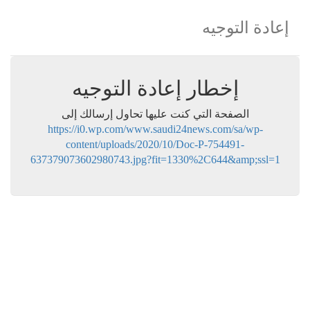
إعادة التوجيه
إخطار إعادة التوجيه
الصفحة التي كنت عليها تحاول إرسالك إلى
https://i0.wp.com/www.saudi24news.com/sa/wp-
content/uploads/2020/10/Doc-P-754491-
637379073602980743.jpg?fit=1330%2C644&amp;ssl=1