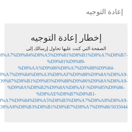
جيه
رسالك إلى
https://www.youm7.com/story/2020/10/25/%D8%A7%D9%8
%D8%AA%D
%D8%A7%D9%84%D8%
%D8%A7%D9%84%D9%87%D8%B1%D9%
%D9%8A%D8%B2
%D
%D8%A7%D9%84%D8%
%D8%A8%D8%B3%D8%